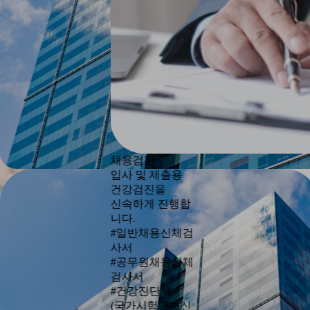
채용검진
입사 및 제출용
건강검진을
신속하게 진행합
니다.
#일반채용신체검
사서
#공무원채용신체
검사서
#건강진단서
직장검진
(국가시험면허신