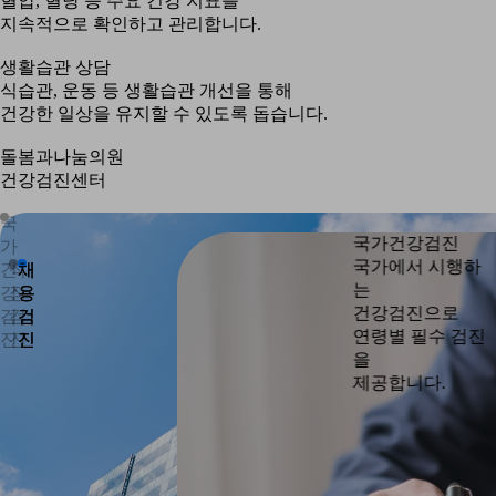
혈압, 혈당 등 주요 건강 지표를
지속적으로 확인하고 관리합니다.
생활습관 상담
식습관, 운동 등 생활습관 개선을 통해
건강한 일상을 유지할 수 있도록 돕습니다.
돌봄과나눔의원
건강검진센터
국
국
국가건강검진
가
가
국가에서 시행하
건
건
직
직
채
채
는
강
강
장
장
용
용
건강검진으로
검
검
검
검
검
검
연령별 필수 검진
진
진
진
진
진
진
을
제공합니다.