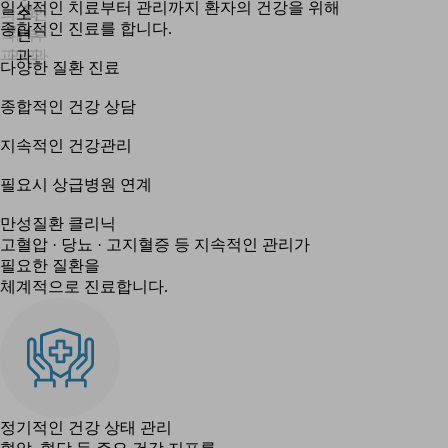
일상적인 치료부터 관리까지 환자의 건강을 위해
의
소
피
인
종합적인 진료를 합니다.
학
내
년
부
후
과
과
과
과
과
다양한 질환 진료
종합적인 건강 상담
지속적인 건강관리
필요시 상급병원 연계
만성질환 클리닉
고혈압 · 당뇨 · 고지혈증 등 지속적인 관리가
필요한 질환을
체계적으로 진료합니다.
정기적인 건강 상태 관리