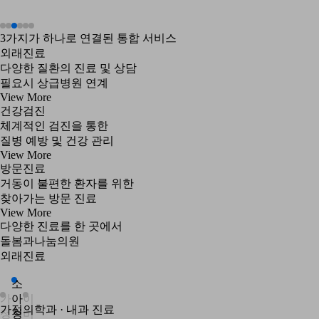
3가지가 하나로 연결된 통합 서비스
외래진료
다양한 질환의 진료 및 상담
필요시 상급병원 연계
View More
건강검진
체계적인 검진을 통한
질병 예방 및 건강 관리
View More
방문진료
거동이 불편한 환자를 위한
찾아가는 방문 진료
View More
다양한 진료를 한 곳에서
돌봄과나눔의원
외래진료
소
가
아
이
가정의학과 · 내과 진료
정
청
비