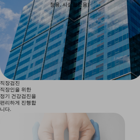
직장인을 위한
청용, 시설입소용)
정기 건강검진을
편리하게 진행합
니다.
국가건강검진
국가에서 시행하는
건강검진으로
연령별 필수 검진을
제공합니다.